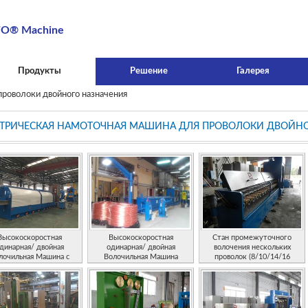
O® Machine
Продукты
Решение
Галерея
проволоки двойного назначения
ТРИЧЕСКАЯ НАМОТОЧНАЯ МАШИНА ДЛЯ ПРОВОЛОКИ ДВОЙН
Высокоскоростная
Высокоскоростная
Стан промежуточного
динарная/ двойная
одинарная/ двойная
волочения нескольких
лочильная Машина с
Волочильная Машина
проволок (8/10/14/16
механизмом анти-
проволок)
проскальзывания