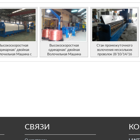
Высокоскоростная
Высокоскоростная
Стан промежуточного
динарная/ двойная
одинарная/ двойная
волочения нескольких
лочильная Машина с
Волочильная Машина
проволок (8/10/14/16
механизмом анти-
проволок)
проскальзывания
СВЯЗИ
КО