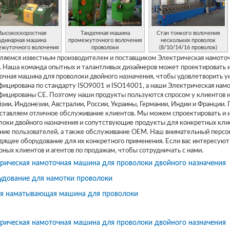
Высокоскоростная
Тандемная машина
Стан тонкого волочения
одинарная машина
промежуточного волочения
нескольких проволок
ежуточного волочения
проволоки
(8/10/14/16 проволок)
проволоки
ляемся известным производителем и поставщиком Электрическая намоточн
. Наша команда опытных и талантливых дизайнеров может проектировать 
очная машина для проволоки двойного назначения, чтобы удовлетворить у
фицирована по стандарту ISO9001 и ISO14001, а наши Электрическая намо
фицированы CE. Поэтому наши продукты пользуются спросом у клиентов из
зии, Индонезии, Австралии, России, Украины, Германии, Индии и Франции.
ставляем отличное обслуживание клиентов. Мы можем спроектировать и и
локи двойного назначения и сопутствующие продукты для конкретных клие
ние пользователей, а также обслуживание OEM. Наш внимательный персон
дящее оборудование для их конкретного применения. Если вас интересуют
рных клиентов и агентов по продажам, чтобы сотрудничать с нами.
рическая намоточная машина для проволоки двойного назначения
удование для намотки проволоки
ая наматывающая машина для проволоки
рическая намоточная машина для проволоки двойного назначения