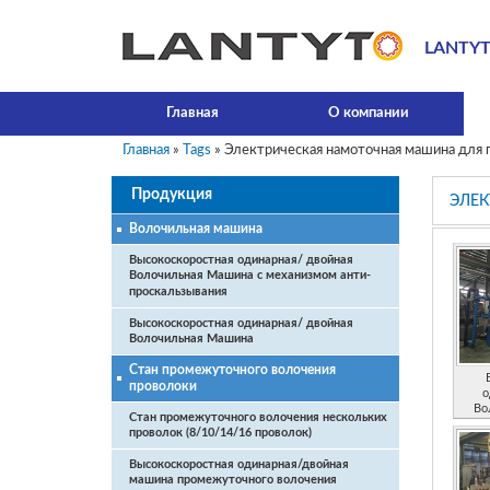
LANTYT
Главная
О компании
Главная
»
Tags
» Электрическая намоточная машина для 
Продукция
ЭЛЕК
Волочильная машина
Высокоскоростная одинарная/ двойная
Волочильная Машина с механизмом анти-
проскальзывания
Высокоскоростная одинарная/ двойная
Волочильная Машина
Стан промежуточного волочения
проволоки
о
Во
Стан промежуточного волочения нескольких
проволок (8/10/14/16 проволок)
Высокоскоростная одинарная/двойная
машина промежуточного волочения