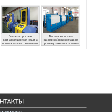
Высокоскоростная
Высокоскоростная
одинарная/двойная машина
одинарная/двойная машина
промежуточного волочения
промежуточного волочения
проволоки
проволоки с системой
защиты от проскальзывания
НТАКТЫ