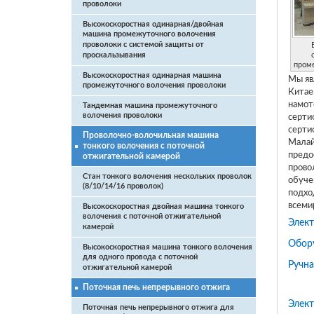
проволоки
Высокоскоростная одинарная/двойная
машина промежуточного волочения
проволоки с системой защиты от
проскальзывания
пром
Высокоскоростная одинарная машина
Мы яв
промежуточного волочения проволоки
Китае
намот
Тандемная машина промежуточного
волочения проволоки
серти
серти
Проволочно-волочильная машина
Малай
тонкого волочения с поточной
предо
отжигательной камерой
прово
Стан тонкого волочения нескольких проволок
обуче
(8/10/14/16 проволок)
подхо
всеми
Высокоскоростная двойная машина тонкого
волочения с поточной отжигательной
Элект
камерой
Обор
Высокоскоростная машина тонкого волочения
для одного провода с поточной
Ручн
отжигательной камерой
Поточная печь непрерывного отжига
Элект
Поточная печь непрерывного отжига для