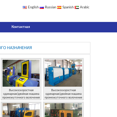
English
Russian
Spanish
Arabic
Контактная
ОГО НАЗНАЧЕНИЯ
Высокоскоростная
Высокоскоростная
одинарная/двойная машина
одинарная/двойная машина
промежуточного волочения
промежуточного волочения
проволоки
проволоки с системой
защиты от проскальзывания