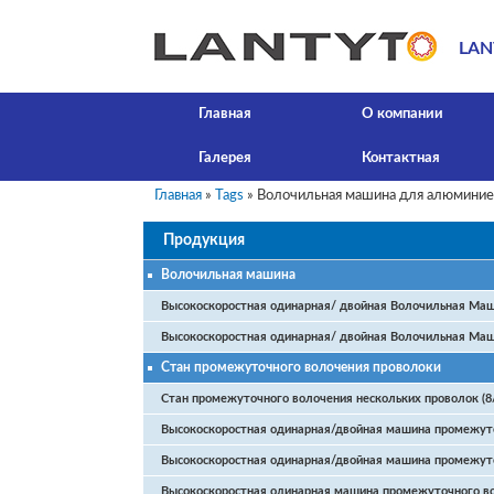
LAN
Главная
О компании
Галерея
Контактная
Главная
»
Tags
» Волочильная машина для алюминие
Продукция
Волочильная машина
Высокоскоростная одинарная/ двойная Волочильная Маш
Высокоскоростная одинарная/ двойная Волочильная Ма
Стан промежуточного волочения проволоки
Стан промежуточного волочения нескольких проволок (8
Высокоскоростная одинарная/двойная машина промежут
Высокоскоростная одинарная/двойная машина промежуто
Высокоскоростная одинарная машина промежуточного в