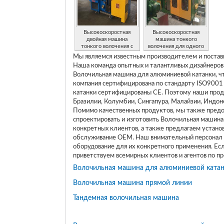
Высокоскоростная
Высокоскоростная
двойная машина
машина тонкого
тонкого волочения с
волочения для одного
поточной
провода с поточной
Мы являемся известным производителем и постав
отжигательной камерой
отжигательной камерой
Наша команда опытных и талантливых дизайнеров
Волочильная машина для алюминиевой катанки, ч
компания сертифицирована по стандарту ISO9001
катанки сертифицированы CE. Поэтому наши прод
Бразилии, Колумбии, Сингапура, Малайзии, Индоне
Помимо качественных продуктов, мы также пред
спроектировать и изготовить Волочильная машин
конкретных клиентов, а также предлагаем устано
обслуживание OEM. Наш внимательный персонал 
оборудование для их конкретного применения. Ес
приветствуем всемирных клиентов и агентов по пр
Волочильная машина для алюминиевой ката
Волочильная машина прямой линии
Тандемная волочильная машина