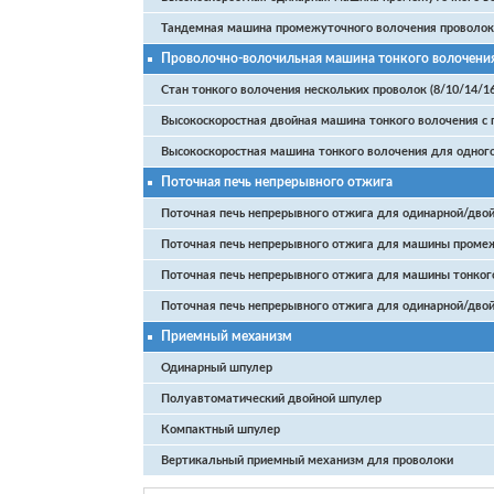
Тандемная машина промежуточного волочения проволок
Проволочно-волочильная машина тонкого волочения
Стан тонкого волочения нескольких проволок (8/10/14/1
Высокоскоростная двойная машина тонкого волочения с
Высокоскоростная машина тонкого волочения для одного
Поточная печь непрерывного отжига
Поточная печь непрерывного отжига для одинарной/дво
Поточная печь непрерывного отжига для машины промеж
Поточная печь непрерывного отжига для машины тонкого
Поточная печь непрерывного отжига для одинарной/дво
Приемный механизм
Одинарный шпулер
Полуавтоматический двойной шпулер
Компактный шпулер
Вертикальный приемный механизм для проволоки