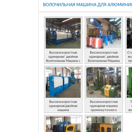
ВОЛОЧИЛЬНАЯ МАШИНА ДЛЯ АЛЮМИНИЕ
Высокоскоростная
Высокоскоростная
Ст
одинарная/ двойная
одинарная/ двойная
во
Волочильная Машина с
Волочильная Машина
пр
механизмом анти-
проскальзывания
Высокоскоростная
Высокоскоростная
Т
одинарная/двойная
одинарная машина
машина
промежуточного
во
промежуточного
волочения проволоки
волочения проволоки с
системой защиты от
проскальзывания