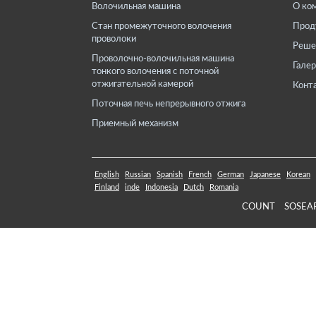
Волочильная машина
О ко
Стан промежуточного волочения
Прод
проволоки
Реше
Проволочно-волочильная машина
Галер
тонкого волочения с поточной
отжигательной камерой
Конт
Поточная печь непрерывного отжига
Приемный механизм
English
Russian
Spanish
French
German
Japanese
Korean
Finland
inde
Indonesia
Dutch
Romania
COUNT
SOSEA